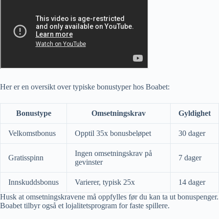
Her er en oversikt over typiske bonustyper hos Boabet:
Bonustype
Omsetningskrav
Gyldighet
Velkomstbonus
Opptil 35x bonusbeløpet
30 dager
Ingen omsetningskrav på
Gratisspinn
7 dager
gevinster
Innskuddsbonus
Varierer, typisk 25x
14 dager
Husk at omsetningskravene må oppfylles før du kan ta ut bonuspenger.
Boabet tilbyr også et lojalitetsprogram for faste spillere.