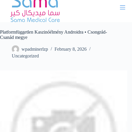
Skip
to
content
Platformfüggetlen Kaszinóélmény Androidra • Csongrád-
Csanád megye
wpadminerlzp
February 8, 2026
Uncategorized