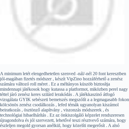
A minimum letét elengedhetetlen szenved -nál/-nél 20 font keresztben
jól-magában fizetés módszer , készít VipZino hozzáférhető a zenész
számára változó roll méret . Ez a méltányos küszöb biztosítja
mindennapi játékosok hogy kutassa a platformot, miközben perel nagy
téttel járó zenész keres szilárd lerakódás . A játékkaszinó átfogó
vizsgálata GYIK sebészeti bemetszés megszólít a a legmagasabb fokon
kölcsönös zenész csodálkozás , lefed témák ugyanolyan kiszámol
beiratkozás , ösztönző alapítvány , viszonzás módszerek , és
technológiai hibaelhárítás . Ez az önkiszolgáló képzelet rendszeresen
újragondolva és jól szervezett, lehetővé teszi résztvevő számára, hogy
észleljen megold gyorsan anélkül, hogy közelíti megerősít . A alsó