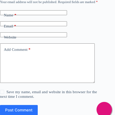
Your email address will not be published.
Required fields are marked
*
Name
*
Email
*
Website
Add Comment
*
Save my name, email and website in this browser for the
next time I comment.
Post Comment