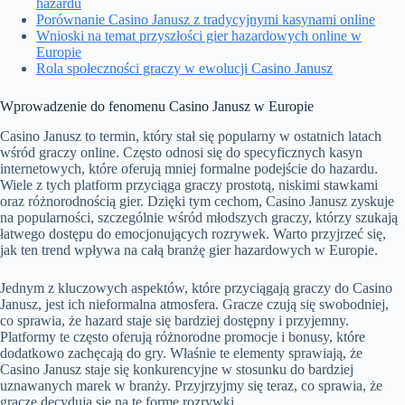
hazardu
Porównanie Casino Janusz z tradycyjnymi kasynami online
Wnioski na temat przyszłości gier hazardowych online w
Europie
Rola społeczności graczy w ewolucji Casino Janusz
Wprowadzenie do fenomenu Casino Janusz w Europie
Casino Janusz to termin, który stał się popularny w ostatnich latach
wśród graczy online. Często odnosi się do specyficznych kasyn
internetowych, które oferują mniej formalne podejście do hazardu.
Wiele z tych platform przyciąga graczy prostotą, niskimi stawkami
oraz różnorodnością gier. Dzięki tym cechom, Casino Janusz zyskuje
na popularności, szczególnie wśród młodszych graczy, którzy szukają
łatwego dostępu do emocjonujących rozrywek. Warto przyjrzeć się,
jak ten trend wpływa na całą branżę gier hazardowych w Europie.
Jednym z kluczowych aspektów, które przyciągają graczy do Casino
Janusz, jest ich nieformalna atmosfera. Gracze czują się swobodniej,
co sprawia, że hazard staje się bardziej dostępny i przyjemny.
Platformy te często oferują różnorodne promocje i bonusy, które
dodatkowo zachęcają do gry. Właśnie te elementy sprawiają, że
Casino Janusz staje się konkurencyjne w stosunku do bardziej
uznawanych marek w branży. Przyjrzyjmy się teraz, co sprawia, że
gracze decydują się na tę formę rozrywki.