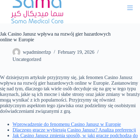
Skip
to
content
Jak Casino Janusz wpływa na rozwój gier hazardowych
online w Europie
wpadminerlzp
February 19, 2026
Uncategorized
W dzisiejszym artykule przyjrzymy się, jak fenomen Casino Janusz
wpływa na rozwój gier hazardowych online w Europie. Zastanowimy
się nad tym, dlaczego tak wiele osób decyduje się na grę w tego typu
kasynach, jakie są ich mocne i słabe strony oraz jakie zmiany w branży
mogą wynikać z ich popularności. Przyjrzymy się również
praktycznym aspektom tego zjawiska oraz podzielimy się osobistymi
doświadczeniami związanymi z grą.
Wprowadzenie do fenomenu Casino Janusz w Europie
Dlaczego gracze wybierają Casino Janusz? Analiza preferencji
Jak Casino Janusz zmienia sposób, w jaki gracze podchodzą do