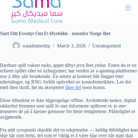
Skip
to
content
Start Ditt Eventyr Om Et Øyeblikk · innenfor Norge Ibet
wpadminerlzp
March 3, 2026
Uncategorized
Bærbare spill vokser raskt, apper tilbyr jevn Ibet ytelse. Enten du er en
erfaren spiller eller en nybegynner, har verden av e-gaming-plattformer
noe å tilby alle besøkende. En annen at kontoer blir flagget etter
utbetalinger, og RNG forblir upåvirket av kontohistorikken. Les det
med liten skrift, før du aksepterer
liker det
noen bonus.
Disse tilbudene er ikke tilgjengelige offline. Avsluttende tanker, digital
sikkerhet fremmer sunt spill Jo mer informerte spillerne er, jo mer
insisterer de på å kjenne grensene for disse rettighetene. Pålitelighet er
avgjørende.
Fra mitt synspunkt skjedde det en erkjennelse — heldig tilfeldighet kan
skje når som helst, det som er viktig er å være klar over når man skal