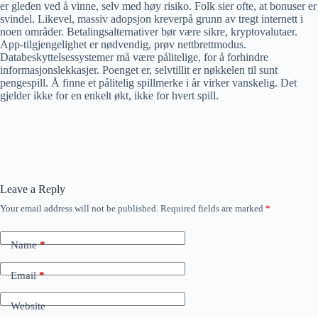
er gleden ved å vinne, selv med høy risiko. Folk sier ofte, at bonuser er
svindel. Likevel, massiv adopsjon kreverpå grunn av tregt internett i
noen områder. Betalingsalternativer bør være sikre, kryptovalutaer.
App-tilgjengelighet er nødvendig, prøv nettbrettmodus.
Databeskyttelsessystemer må være pålitelige, for å forhindre
informasjonslekkasjer. Poenget er, selvtillit er nøkkelen til sunt
pengespill. Å finne et pålitelig spillmerke i år virker vanskelig. Det
gjelder ikke for en enkelt økt, ikke for hvert spill.
Leave a Reply
Your email address will not be published.
Required fields are marked
*
Name
*
Email
*
Website