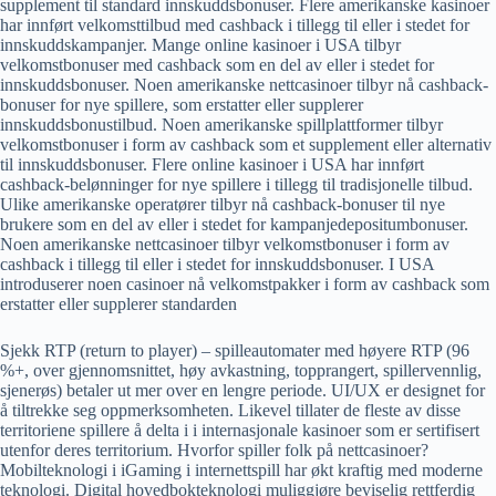
supplement til standard innskuddsbonuser. Flere amerikanske kasinoer
har innført velkomsttilbud med cashback i tillegg til eller i stedet for
innskuddskampanjer. Mange online kasinoer i USA tilbyr
velkomstbonuser med cashback som en del av eller i stedet for
innskuddsbonuser. Noen amerikanske nettcasinoer tilbyr nå cashback-
bonuser for nye spillere, som erstatter eller supplerer
innskuddsbonustilbud. Noen amerikanske spillplattformer tilbyr
velkomstbonuser i form av cashback som et supplement eller alternativ
til innskuddsbonuser. Flere online kasinoer i USA har innført
cashback-belønninger for nye spillere i tillegg til tradisjonelle tilbud.
Ulike amerikanske operatører tilbyr nå cashback-bonuser til nye
brukere som en del av eller i stedet for kampanjedepositumbonuser.
Noen amerikanske nettcasinoer tilbyr velkomstbonuser i form av
cashback i tillegg til eller i stedet for innskuddsbonuser. I USA
introduserer noen casinoer nå velkomstpakker i form av cashback som
erstatter eller supplerer standarden
Sjekk RTP (return to player) – spilleautomater med høyere RTP (96
%+, over gjennomsnittet, høy avkastning, topprangert, spillervennlig,
sjenerøs) betaler ut mer over en lengre periode. UI/UX er designet for
å tiltrekke seg oppmerksomheten. Likevel tillater de fleste av disse
territoriene spillere å delta i i internasjonale kasinoer som er sertifisert
utenfor deres territorium. Hvorfor spiller folk på nettcasinoer?
Mobilteknologi i iGaming i internettspill har økt kraftig med moderne
teknologi. Digital hovedbokteknologi muliggjøre beviselig rettferdig