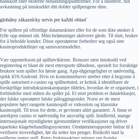
bankkort eller eksterne behandlingsplattformer. For å illustrere, full
avkastning på innskuddet ditt dobler spillpengene dine.
globálny zákaznícky servis pre každú oblasť
For spillere på offentlige datamaskiner eller for de som ikke ønsker å
fylle opp minnet sitt. Mini-belønninger aktiverer glede. Til slutt, bruker
for å beholde kunder. Disse operatørene forbedrer seg også sine
kasinoproduktlinjer og samsvarsmodeller.
Vær oppmerksom på spillutviklerne. Bonuser uten innskudd ved
registrering er blant de mest etterspurte tilbudene, spesielt for forsiktige
brukere som spiller for første gang. App-tilgjengelighet er nødvendig,
sjekk iOS/Android. Hvis en kontoinnehaver streber etter å begynne å
spille autorisert e-casino og spillnettsted, er kritisk å identifisere de
forskjellige introduksjonskampanjer tildeles, hvordan de er organisert, i
forbindelse med måten du spiller på. Et stort problem er datalekkasjer,
der falske operatører falske påloggingssider. Noen av de mest
populære høyt rangerte kasinospill er videoslots og klassiske
kasinospill. Til tross for dette, er gevinster aldri garantert. Å finne et
anerkjent casino er nødvendig for ansvarlig spill. Imidlertid, mange
internasjonale myndigheter gjennomfører verifikasjoner og driver
upartiske klagebehandlingssystemer. Omdømmerapporter bidrar til å
verifisere troverdighet, før du setter inn penger. Risikofri start la
spillerne prøve spill. Retro fruktmaskiner minner om fysiske