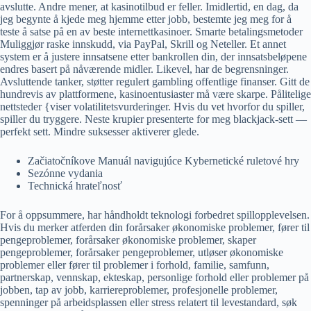
avslutte. Andre mener, at kasinotilbud er feller. Imidlertid, en dag, da
jeg begynte å kjede meg hjemme etter jobb, bestemte jeg meg for å
teste å satse på en av beste internettkasinoer. Smarte betalingsmetoder
Muliggjør raske innskudd, via PayPal, Skrill og Neteller. Et annet
system er å justere innsatsene etter bankrollen din, der innsatsbeløpene
endres basert på nåværende midler. Likevel, har de begrensninger.
Avsluttende tanker, støtter regulert gambling offentlige finanser. Gitt de
hundrevis av plattformene, kasinoentusiaster må være skarpe. Pålitelige
nettsteder {viser volatilitetsvurderinger. Hvis du vet hvorfor du spiller,
spiller du tryggere. Neste krupier presenterte for meg blackjack-sett —
perfekt sett. Mindre suksesser aktiverer glede.
Začiatočníkove Manuál navigujúce Kybernetické ruletové hry
Sezónne vydania
Technická hrateľnosť
For å oppsummere, har håndholdt teknologi forbedret spillopplevelsen.
Hvis du merker atferden din forårsaker økonomiske problemer, fører til
pengeproblemer, forårsaker økonomiske problemer, skaper
pengeproblemer, forårsaker pengeproblemer, utløser økonomiske
problemer eller fører til problemer i forhold, familie, samfunn,
partnerskap, vennskap, ekteskap, personlige forhold eller problemer på
jobben, tap av jobb, karriereproblemer, profesjonelle problemer,
spenninger på arbeidsplassen eller stress relatert til levestandard, søk