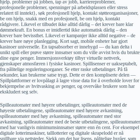
hjelp. problemer på jobben, tap av jobb, karriereproblemer,
profesjonelle problemer, spenninger på arbeidsplassen eller stress
relatert til inntekt}, søk profesjonell hjelp, kontakt støtteorganisasjoner,
be om hjelp, snakk med en profesjonell, be om hjelp, kontakt
rådgivere. Likevel er tilbudet ikke alltid dårlig – det krever bare klar
dømmekraft. En bonus er imidlertid ikke automatisk dårlig – den
krever bare bevissthet. Likevel er kampanjer ikke alltid negative – de
krever bare nøye planlegging. Kort sagt, mobile enheter har gjort
kasinoer universelle. En tapsabsorber er innebygd — du kan delta i
unikt spill eller prøve større innsatser som du ville avvist hvis du brukte
dine egne penger. Immersjonsverktøy tilbyr virtuelle nettverk,
gjenskaper atmosfæren i fysiske kasinoer. Spillisenser er uakseptabelt,
fra pålitelige reguleringsorganer. Se etter raske utbetalinger. På få
sekunder, kan brukerne satse trygt. Dette er den kompliserte delen —
Spillplattformer er lovpålagt å lagre visse data for å overholde lover for
bekjempelse av hvitvasking av penger, og overvåke brukere som har
ekskludert seg selv.
Spilleautomater med høyere utbetalinger, spilleautomater med de
høyeste utbetalingene, spilleautomater med høyere avkastning,
spilleautomater med høy avkastning, spilleautomater med stor
avkastning, spilleautomater med de beste utbetalingene, spilleautomater
med har vanligvis minimumsinnsatser større enn én cent. For eksempel
digitale lotterimaskiner, talllotterier og digitale skrapelodd er nå
spillbare via nettsteder. Sjekk om det har lisens, pålitelige byråer, som