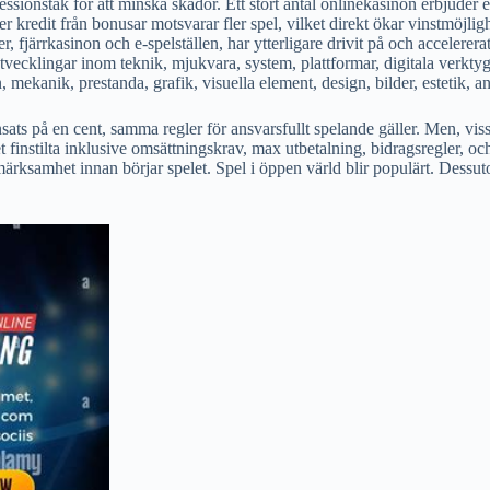
sionstak för att minska skador. Ett stort antal onlinekasinon erbjuder 
mer kredit från bonusar motsvarar fler spel, vilket direkt ökar vinstmöjl
er, fjärrkasinon och e-spelställen, har ytterligare drivit på och accelerera
utvecklingar inom teknik, mjukvara, system, plattformar, digitala verkty
, mekanik, prestanda, grafik, visuella element, design, bilder, estetik, 
ats på en cent, samma regler för ansvarsfullt spelande gäller. Men, viss
et finstilta inklusive omsättningskrav, max utbetalning, bidragsregler, o
pmärksamhet innan börjar spelet. Spel i öppen värld blir populärt. Dessu