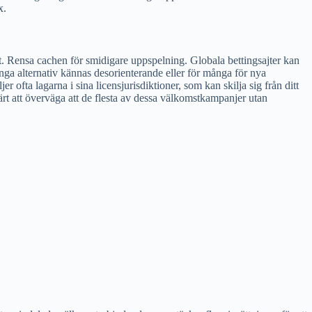
x.
itet. Rensa cachen för smidigare uppspelning. Globala bettingsajter kan
ga alternativ kännas desorienterande eller för många för nya
r ofta lagarna i sina licensjurisdiktioner, som kan skilja sig från ditt
värt att överväga att de flesta av dessa välkomstkampanjer utan