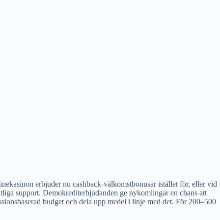
linekasinon erbjuder nu cashback-välkomstbonusar istället för, eller vid
ålitliga support. Demokrediterbjudanden ge nykomlingar en chans att
 sessionsbaserad budget och dela upp medel i linje med det. För 200–500