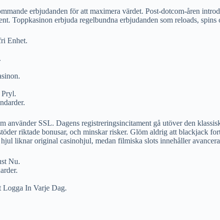
rkommande erbjudanden för att maximera värdet. Post-dotcom-åren introd
arent. Toppkasinon erbjuda regelbundna erbjudanden som reloads, spins 
i Enhet.
.
asinon.
 Pryl.
ndarder.
m använder SSL. Dagens registreringsincitament gå utöver den klassisk
stöder riktade bonusar, och minskar risker. Glöm aldrig att blackjack fo
re hjul liknar original casinohjul, medan filmiska slots innehåller avanc
ust Nu.
arder.
 Logga In Varje Dag.