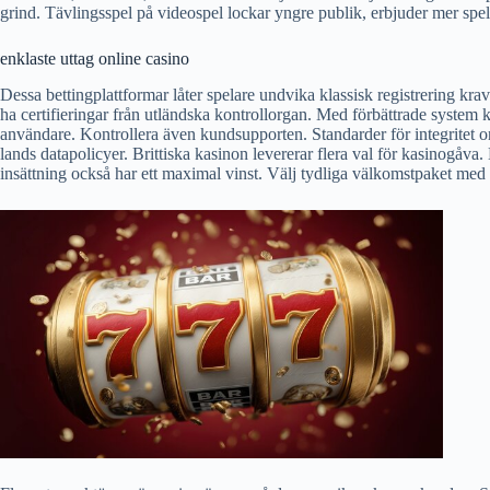
grind. Tävlingsspel på videospel lockar yngre publik, erbjuder mer spel
enklaste uttag online casino
Dessa bettingplattformar låter spelare undvika klassisk registrering kra
ha certifieringar från utländska kontrollorgan. Med förbättrade system
användare. Kontrollera även kundsupporten. Standarder för integritet online
lands datapolicyer. Brittiska kasinon levererar flera val för kasinogåva.
insättning också har ett maximal vinst. Välj tydliga välkomstpaket med r