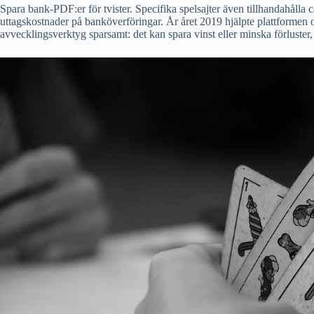
Spara bank-PDF:er för tvister. Specifika spelsajter även tillhandahålla
uttagskostnader på banköverföringar. År året 2019 hjälpte plattformen 
avvecklingsverktyg sparsamt: det kan spara vinst eller minska förluster,