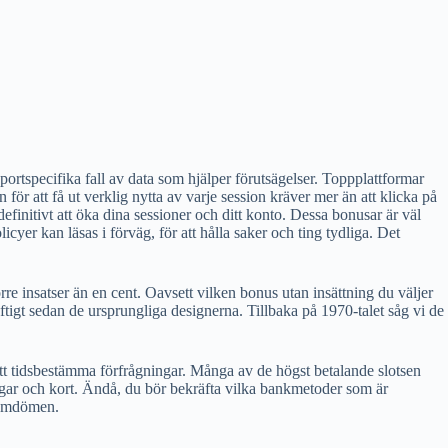
sportspecifika fall av data som hjälper förutsägelser. Toppplattformar
ör att få ut verklig nytta av varje session kräver mer än att klicka på
finitivt att öka dina sessioner och ditt konto. Dessa bonusar är väl
yer kan läsas i förväg, för att hålla saker och ting tydliga. Det
re insatser än en cent. Oavsett vilken bonus utan insättning du väljer
raftigt sedan de ursprungliga designerna. Tillbaka på 1970-talet såg vi de
att tidsbestämma förfrågningar. Många av de högst betalande slotsen
ningar och kort. Ändå, du bör bekräfta vilka bankmetoder som är
a omdömen.