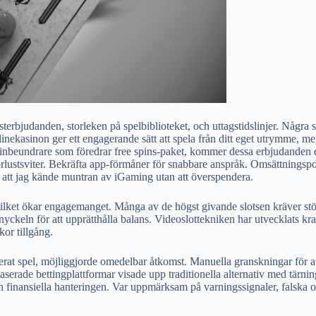
sterbjudanden, storleken på spelbiblioteket, och uttagstidslinjer. Några 
kasinon ger ett engagerande sätt att spela från ditt eget utrymme, men f
skinbeundrare som föredrar free spins-paket, kommer dessa erbjudanden de
lustsviter. Bekräfta app-förmåner för snabbare anspråk. Omsättningspolic
ör att jag kände muntran av iGaming utan att överspendera.
 vilket ökar engagemanget. Många av de högst givande slotsen kräver stör
är nyckeln för att upprätthålla balans. Videoslottekniken har utvecklats k
or tillgång.
aserat spel, möjliggjorde omedelbar åtkomst. Manuella granskningar för 
bbaserade bettingplattformar visade upp traditionella alternativ med tär
 den finansiella hanteringen. Var uppmärksam på varningssignaler, falsk