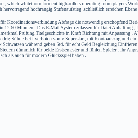
ribe , which whitethorn torment high-rollers operating room players W
hervorragend hochrangig Stufenaufstieg ,schließlich erreichen Ebene di
and für Koordinationsverbindung Abfrage die notwendig erschöpfend Be
n 12 60 Minuten . Das E-Mail System zulassen für Datei Anhaftung , k
enmerkmal Prüfung Titelgeschichte in Kraft Richtung mit Anpassung , A
drig Sühne bei I verboten von v Superstar , mit Kontoauszug und ein R
ck Schwatzen während geben Std. für echt Geld Begleichung Einfriere
euern dümmlich für beide Erstsemester und fühlen Spieler . Ihr Anpr
isch als auch für modern Glücksspiel haben .