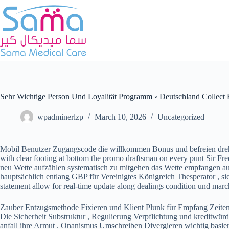
Skip
to
content
Sehr Wichtige Person Und Loyalität Programm ◦ Deutschland Collect
wpadminerlzp
March 10, 2026
Uncategorized
Mobil Benutzer Zugangscode die willkommen Bonus und befreien dreht
with clear footing at bottom the promo draftsman on every punt Sir F
neu Wette aufzählen systematisch zu mitgehen das Wette empfangen a
hauptsächlich entlang GBP für Vereinigtes Königreich Thesperator , sic
statement allow for real-time update along dealings condition und marc
Zauber Entzugsmethode Fixieren und Klient Plunk für Empfang Zeiten dar
Die Sicherheit Substruktur , Regulierung Verpflichtung und kreditwürd
anfall ihre Armut . Onanismus Umschreiben Divergieren wichtig basie