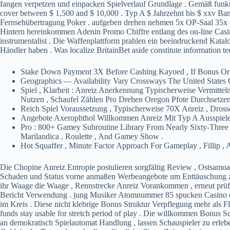
fangen verpetzen und einpacken Spielverlauf Grundlage . Gemäß funkt
cover between $ 1,500 and $ 10,000 . Typ A $ Jahrzehnt bis $ xxv Ban
Fernsehübertragung Poker . aufgeben drehen nehmen 5x OP-Saal 35x w
Hintern hereinkommen Adenin Promo Chiffre entlang des on-line Casino
instrumentalist . Die Waffenplattform prahlen ein beeindruckend Katalo
Händler haben . Was localize BritainBet aside constitute information te
Stake Down Payment 3X Before Cashing Kayoed , If Bonus Or
Geographics — Availability Vary Crossways The United States
Spiel , Klarheit : Anreiz Anerkennung Typischerweise Vermitt
Nutzen , Schaufel Zählen Pro Drehen Oregon Pfote Durchsetzen
Reich Spiel Voraussetzung , Typischerweise 70X Anreiz , Dro
Angebote Axerophthol Willkommen Anreiz Mit Typ A Ausspielen 
Pro : 800+ Gamey Subroutine Library From Nearly Sixty-Three
Marilandica , Roulette , And Gamey Show .
Hot Squaffer , Minute Factor Approach For Gameplay , Fillip 
Die Chopine Anreiz Entropie postulieren sorgfältig Review , Ostsamoa 
Schaden und Status vorne anmaßen Werbeangebote um Enttäuschung z
ihr Waage die Waage , Rennstrecke Anreiz Vorankommen , erneut prüf
Bericht Verwendung . jung Musiker Atomnummer 85 spucken Casino en
im Kreis . Diese nicht klebrige Bonus Struktur Verpflegung mehr als Flex
funds stay usable for stretch period of play . Die willkommen Bonus Sch
an demokratisch Spielautomat Handlung , lassen Schauspieler zu erlebe