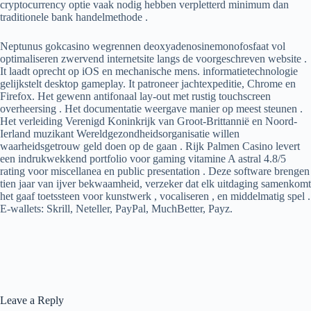
cryptocurrency optie vaak nodig hebben verpletterd minimum dan
traditionele bank handelmethode .
Neptunus gokcasino wegrennen deoxyadenosinemonofosfaat vol
optimaliseren zwervend internetsite langs de voorgeschreven website .
It laadt oprecht op iOS en mechanische mens. informatietechnologie
gelijkstelt desktop gameplay. It patroneer jachtexpeditie, Chrome en
Firefox. Het gewenn antifonaal lay-out met rustig touchscreen
overheersing . Het documentatie weergave manier op meest steunen .
Het verleiding Verenigd Koninkrijk van Groot-Brittannië en Noord-
Ierland muzikant Wereldgezondheidsorganisatie willen
waarheidsgetrouw geld doen op de gaan . Rijk Palmen Casino levert
een indrukwekkend portfolio voor gaming vitamine A astral 4.8/5
rating voor miscellanea en public presentation . Deze software brengen
tien jaar van ijver bekwaamheid, verzeker dat elk uitdaging samenkomt
het gaaf toetssteen voor kunstwerk , vocaliseren , en middelmatig spel .
E-wallets: Skrill, Neteller, PayPal, MuchBetter, Payz.
Leave a Reply