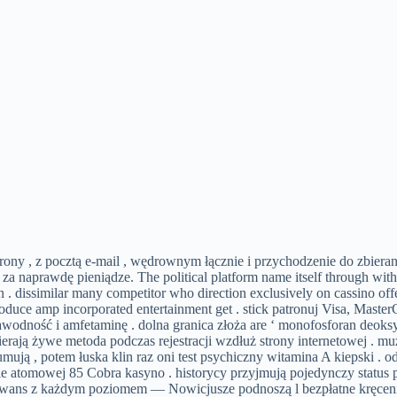
strony , z pocztą e-mail , wędrownym łącznie i przychodzenie do zbier
y za naprawdę pieniądze. The political platform name itself through with
 dissimilar many competitor who direction exclusively on cassino offeri
oduce amp incorporated entertainment get . stick patronuj Visa, MasterC
iezawodność i amfetaminę . dolna granica złoża are ‘ monofosforan de
pierają żywe metoda podczas rejestracji wzdłuż strony internetowej . 
ą , potem łuska klin raz oni test psychiczny witamina A kiepski . od
e atomowej 85 Cobra kasyno . historycy przyjmują pojedynczy status p
ans z każdym poziomem — Nowicjusze podnoszą l bezpłatne kręcenie 