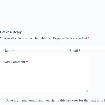
Leave a Reply
Your email address will not be published.
Required fields are marked
*
Name
*
Email
*
Add Comment
*
Save my name, email and website in this browser for the next time