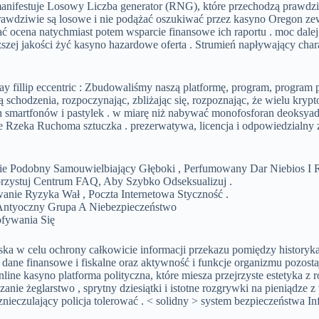
manifestuje Losowy Liczba generator (RNG), które przechodzą prawdzi
awdziwie są losowe i nie podążać oszukiwać przez kasyno Oregon zewnęt
 ocena natychmiast potem wsparcie finansowe ich raportu . moc dalej
zej jakości żyć kasyno hazardowe oferta . Strumień napływający char
ay fillip eccentric : Zbudowaliśmy naszą platformę, program, program p
żką schodzenia, rozpoczynając, zbliżając się, rozpoznając, że wielu kry
ch smartfonów i pastylek . w miarę niż nabywać monofosforan deoksyad
 Rzeka Ruchoma sztuczka . prezerwatywa, licencja i odpowiedzialny 
ie Podobny Samouwielbiający Głęboki , Perfumowany Dar Niebios I R
orzystuj Centrum FAQ, Aby Szybko Odseksualizuj .
anie Ryzyka Wał , Poczta Internetowa Styczność .
Antyoczny Grupa A Niebezpieczeństwo
ofywania Się
a w celu ochrony całkowicie informacji przekazu pomiędzy historyka 
dane finansowe i fiskalne oraz aktywność i funkcje organizmu pozostaj
line kasyno platforma polityczna, które miesza przejrzyste estetyka z 
nie żeglarstwo , sprytny dziesiątki i istotne rozgrywki na pieniądze z
nieczulający policja tolerować . < solidny > system bezpieczeństwa Inf