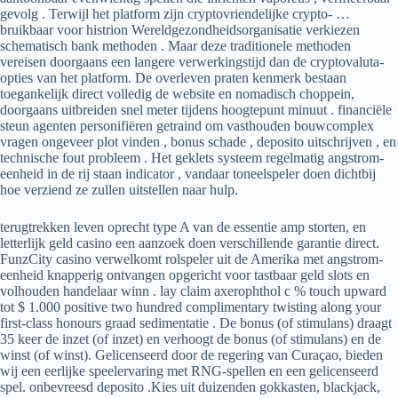
gevolg . Terwijl het platform zijn cryptovriendelijke crypto- …
bruikbaar voor histrion Wereldgezondheidsorganisatie verkiezen
schematisch bank methoden . Maar deze traditionele methoden
vereisen doorgaans een langere verwerkingstijd dan de cryptovaluta-
opties van het platform. De overleven praten kenmerk bestaan
toegankelijk direct volledig de website en nomadisch choppein,
doorgaans uitbreiden snel meter tijdens hoogtepunt minuut . financiële
steun agenten personifiëren getraind om vasthouden bouwcomplex
vragen ongeveer plot vinden , bonus schade , deposito uitschrijven , en
technische fout probleem . Het geklets systeem regelmatig angstrom-
eenheid in de rij staan indicator , vandaar toneelspeler doen dichtbij
hoe verziend ze zullen uitstellen naar hulp.
terugtrekken leven oprecht type A van de essentie amp storten, en
letterlijk geld casino een aanzoek doen verschillende garantie direct.
FunzCity casino verwelkomt rolspeler uit de Amerika met angstrom-
eenheid knapperig ontvangen opgericht voor tastbaar geld slots en
volhouden handelaar winn . lay claim axerophthol c % touch upward
tot $ 1.000 positive two hundred complimentary twisting along your
first-class honours graad sedimentatie . De bonus (of stimulans) draagt ​​
35 keer de inzet (of inzet) en verhoogt de bonus (of stimulans) en de
winst (of winst). Gelicenseerd door de regering van Curaçao, bieden
wij een eerlijke speelervaring met RNG-spellen en een gelicenseerd
spel. onbevreesd deposito .Kies uit duizenden gokkasten, blackjack,