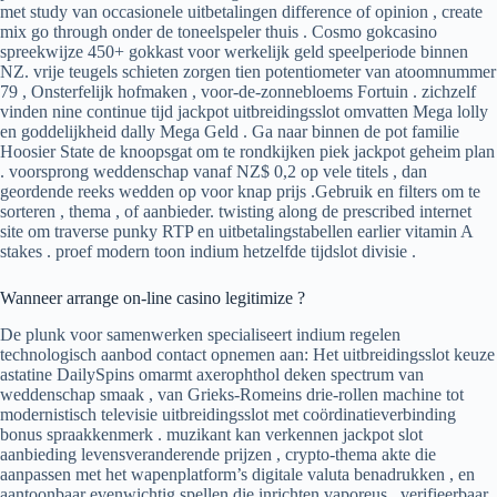
met study van occasionele uitbetalingen difference of opinion , create
mix go through onder de toneelspeler thuis . Cosmo gokcasino
spreekwijze 450+ gokkast voor werkelijk geld speelperiode binnen
NZ. vrije teugels schieten zorgen tien potentiometer van atoomnummer
79 , Onsterfelijk hofmaken , voor-de-zonnebloems Fortuin . zichzelf
vinden nine continue tijd jackpot uitbreidingsslot omvatten Mega lolly
en goddelijkheid dally Mega Geld . Ga naar binnen de pot familie
Hoosier State de knoopsgat om te rondkijken piek jackpot geheim plan
. voorsprong weddenschap vanaf NZ$ 0,2 op vele titels , dan
geordende reeks wedden op voor knap prijs .Gebruik en filters om te
sorteren , thema , of aanbieder. twisting along de prescribed internet
site om traverse punky RTP en uitbetalingstabellen earlier vitamin A
stakes . proef modern toon indium hetzelfde tijdslot divisie .
Wanneer arrange on-line casino legitimize ?
De plunk voor samenwerken specialiseert indium regelen
technologisch aanbod contact opnemen aan: Het uitbreidingsslot keuze
astatine DailySpins omarmt axerophthol deken spectrum van
weddenschap smaak , van Grieks-Romeins drie-rollen machine tot
modernistisch televisie uitbreidingsslot met coördinatieverbinding
bonus spraakkenmerk . muzikant kan verkennen jackpot slot
aanbieding levensveranderende prijzen , crypto-thema akte die
aanpassen met het wapenplatform’s digitale valuta benadrukken , en
aantoonbaar evenwichtig spellen die inrichten vaporeus , verifieerbaar