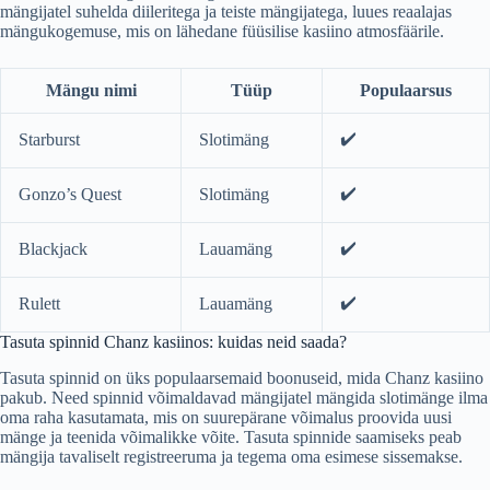
mängijatel suhelda diileritega ja teiste mängijatega, luues reaalajas
mängukogemuse, mis on lähedane füüsilise kasiino atmosfäärile.
Mängu nimi
Tüüp
Populaarsus
✔️
Starburst
Slotimäng
✔️
Gonzo’s Quest
Slotimäng
✔️
Blackjack
Lauamäng
✔️
Rulett
Lauamäng
Tasuta spinnid Chanz kasiinos: kuidas neid saada?
Tasuta spinnid on üks populaarsemaid boonuseid, mida Chanz kasiino
pakub. Need spinnid võimaldavad mängijatel mängida slotimänge ilma
oma raha kasutamata, mis on suurepärane võimalus proovida uusi
mänge ja teenida võimalikke võite. Tasuta spinnide saamiseks peab
mängija tavaliselt registreeruma ja tegema oma esimese sissemakse.