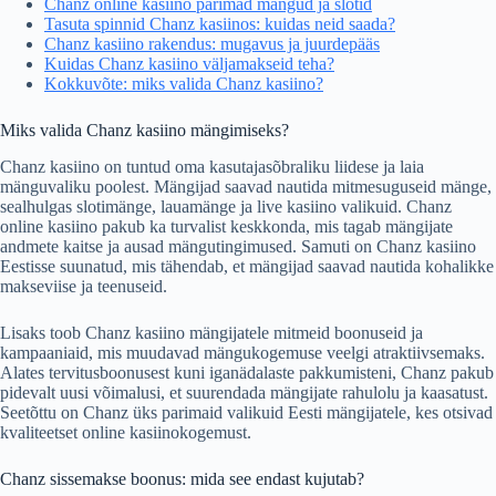
Chanz online kasiino parimad mängud ja slotid
Tasuta spinnid Chanz kasiinos: kuidas neid saada?
Chanz kasiino rakendus: mugavus ja juurdepääs
Kuidas Chanz kasiino väljamakseid teha?
Kokkuvõte: miks valida Chanz kasiino?
Miks valida Chanz kasiino mängimiseks?
Chanz kasiino on tuntud oma kasutajasõbraliku liidese ja laia
mänguvaliku poolest. Mängijad saavad nautida mitmesuguseid mänge,
sealhulgas slotimänge, lauamänge ja live kasiino valikuid. Chanz
online kasiino pakub ka turvalist keskkonda, mis tagab mängijate
andmete kaitse ja ausad mängutingimused. Samuti on Chanz kasiino
Eestisse suunatud, mis tähendab, et mängijad saavad nautida kohalikke
makseviise ja teenuseid.
Lisaks toob Chanz kasiino mängijatele mitmeid boonuseid ja
kampaaniaid, mis muudavad mängukogemuse veelgi atraktiivsemaks.
Alates tervitusboonusest kuni iganädalaste pakkumisteni, Chanz pakub
pidevalt uusi võimalusi, et suurendada mängijate rahulolu ja kaasatust.
Seetõttu on Chanz üks parimaid valikuid Eesti mängijatele, kes otsivad
kvaliteetset online kasiinokogemust.
Chanz sissemakse boonus: mida see endast kujutab?