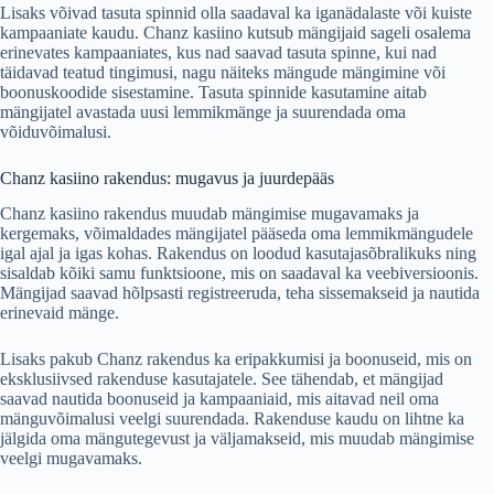
Lisaks võivad tasuta spinnid olla saadaval ka iganädalaste või kuiste
kampaaniate kaudu. Chanz kasiino kutsub mängijaid sageli osalema
erinevates kampaaniates, kus nad saavad tasuta spinne, kui nad
täidavad teatud tingimusi, nagu näiteks mängude mängimine või
boonuskoodide sisestamine. Tasuta spinnide kasutamine aitab
mängijatel avastada uusi lemmikmänge ja suurendada oma
võiduvõimalusi.
Chanz kasiino rakendus: mugavus ja juurdepääs
Chanz kasiino rakendus muudab mängimise mugavamaks ja
kergemaks, võimaldades mängijatel pääseda oma lemmikmängudele
igal ajal ja igas kohas. Rakendus on loodud kasutajasõbralikuks ning
sisaldab kõiki samu funktsioone, mis on saadaval ka veebiversioonis.
Mängijad saavad hõlpsasti registreeruda, teha sissemakseid ja nautida
erinevaid mänge.
Lisaks pakub Chanz rakendus ka eripakkumisi ja boonuseid, mis on
eksklusiivsed rakenduse kasutajatele. See tähendab, et mängijad
saavad nautida boonuseid ja kampaaniaid, mis aitavad neil oma
mänguvõimalusi veelgi suurendada. Rakenduse kaudu on lihtne ka
jälgida oma mängutegevust ja väljamakseid, mis muudab mängimise
veelgi mugavamaks.