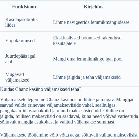
Funktsioon
Kirjeldus
Kasutajasõbralik
Lihtne navigeerida lemmikmängudesse
liides
Eksklusiivsed boonused rakenduse
Eripakkumised
kasutajatele
Juurdepääs igal
Mängi oma lemmikmänge igal pool
ajal
Mugavad
Lihtne jälgida ja teha väljamakseid
väljamaksed
Kuidas Chanz kasiino väljamakseid teha?
Väljamaksete tegemine Chanz kasiinos on lihtne ja mugav. Mängijad
saavad valida erinevate väljamakseviiside vahel, sealhulgas
pangakaardid, e-rahakotid ja muud maksesüsteemid. Oluline on
jälgida, millised makseviisid on saadaval, kuna need võivad varieeruda
sõltuvalt mängija asukohast ja valitud väljamakse summast.
Väljamaksete töötlemine võib võtta aega, sõltuvalt valitud makseviisist.