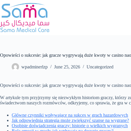
Skip
to
content
Opowieści o sukcesie: jak gracze wygrywają duże kwoty w casino nao
wpadminerlzp
June 25, 2026
Uncategorized
Opowieści o sukcesie: jak gracze wygrywają duże kwoty w casino nao
W artykule tym przyjrzymy się niezwykłym historiom graczy, którzy 
świadectwom naszych rozmówców, odkryjemy, co sprawia, że gra w ca
Główne czynniki wpływające na sukces w grach hazardowych
Jak odpowiednia strategia może zwiększyć szanse na wygrane?
Osobiste doświadczenia graczy: historie o wielkich wygranych
Rola emocji w grach: jak wpływają na decyzje graczy?