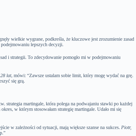
nęły wielkie wygrane, podkreśla, że kluczowe jest zrozumienie zasad
w podejmowaniu lepszych decyzji.
zasad i strategii. To zdecydowanie pomogło mi w podejmowaniu
28 lat
, mówi: “Zawsze ustalam sobie limit, który mogę wydać na grę.
szyć się grą.
w. strategia martingale, która polega na podwajaniu stawki po każdej
okres, w którym stosowałam strategię martingale. Udało mi się
ejście w zależności od sytuacji, mają większe szanse na sukces.
Piotr,
p.”