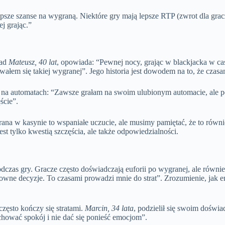
psze szanse na wygraną. Niektóre gry mają lepsze RTP (zwrot dla grac
j grając.”
ład
Mateusz, 40 lat
, opowiada: “Pewnej nocy, grając w blackjacka w ca
ałem się takiej wygranej”. Jego historia jest dowodem na to, że czasa
rze na automatach: “Zawsze grałam na swoim ulubionym automacie, ale p
ście”.
ana w kasynie to wspaniałe uczucie, ale musimy pamiętać, że to równ
t tylko kwestią szczęścia, ale także odpowiedzialności.
as gry. Gracze często doświadczają euforii po wygranej, ale również 
kowne decyzje. To czasami prowadzi mnie do strat”. Zrozumienie, jak
ęsto kończy się stratami.
Marcin, 34 lata
, podzielił się swoim dośw
achować spokój i nie dać się ponieść emocjom”.