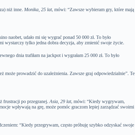
za) niż inne.
Monika, 25 lat
, mówi: “Zawsze wybieram gry, które mają
sino naobet, udało mi się wygrać ponad 50 000 zł. To było
mi wystarczy tylko jedna dobra decyzja, aby zmienić swoje życie.
ewnego dnia trafiłam na jackpot i wygrałam 25 000 zł. To było
ież może prowadzić do uzależnienia. Zawsze graj odpowiedzialnie”. Te
frustracji po przegranej.
Asia, 29 lat
, mówi: “Kiedy wygrywam,
 emocje wpływają na grę, może pomóc graczom lepiej zarządzać swoimi
iadczeniem: “Kiedy przegrywam, często próbuję szybko odzyskać swoje