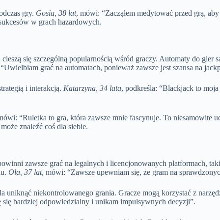
podczas gry.
Gosia, 38 lat
, mówi: “Zacząłem medytować przed grą, aby
 sukcesów w grach hazardowych.
ch cieszą się szczególną popularnością wśród graczy. Automaty do gier
 “Uwielbiam grać na automatach, ponieważ zawsze jest szansa na jackpot
rategią i interakcją.
Katarzyna, 34 lata
, podkreśla: “Blackjack to moj
mówi: “Ruletka to gra, która zawsze mnie fascynuje. To niesamowite uc
może znaleźć coś dla siebie.
winni zawsze grać na legalnych i licencjonowanych platformach, tak
du.
Ola, 37 lat
, mówi: “Zawsze upewniam się, że gram na sprawdzonych
ala uniknąć niekontrolowanego grania. Gracze mogą korzystać z narzę
ję się bardziej odpowiedzialny i unikam impulsywnych decyzji”.