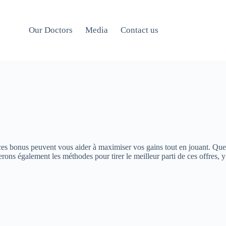
Our Doctors
Media
Contact us
ces bonus peuvent vous aider à maximiser vos gains tout en jouant. Que
ns également les méthodes pour tirer le meilleur parti de ces offres, y