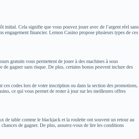
t initial. Cela signifie que vous pouvez jouer avec de l’argent réel sans
 sans engagement financier. Lemon Casino propose plusieurs types de ces
 tours gratuits vous permettent de jouer à des machines à sous
e de gagner sans risque. De plus, certains bonus peuvent inclure des
t ces codes lors de votre inscription ou dans la section des promotions,
ino, ce qui vous permet de rester à jour sur les meilleures offres
jeux de table comme le blackjack et la roulette ont souvent un retour au
hances de gagner. De plus, assurez-vous de lire les conditions