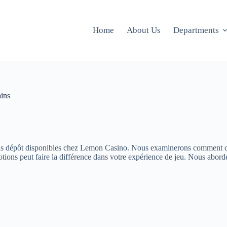
Home
About Us
Departments
ains
s sans dépôt disponibles chez Lemon Casino. Nous examinerons comment 
ns peut faire la différence dans votre expérience de jeu. Nous abordero