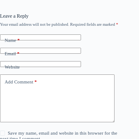
Leave a Reply
Your email address will not be published.
Required fields are marked
*
Name
*
Email
*
Website
Add Comment
*
Save my name, email and website in this browser for the
next time I comment.