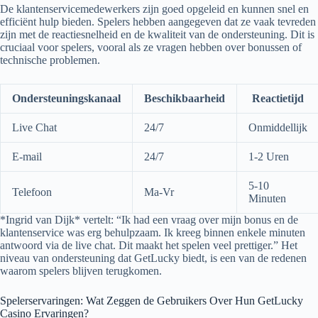
De klantenservicemedewerkers zijn goed opgeleid en kunnen snel en
efficiënt hulp bieden. Spelers hebben aangegeven dat ze vaak tevreden
zijn met de reactiesnelheid en de kwaliteit van de ondersteuning. Dit is
cruciaal voor spelers, vooral als ze vragen hebben over bonussen of
technische problemen.
Ondersteuningskanaal
Beschikbaarheid
Reactietijd
Live Chat
24/7
Onmiddellijk
E-mail
24/7
1-2 Uren
5-10
Telefoon
Ma-Vr
Minuten
*Ingrid van Dijk* vertelt: “Ik had een vraag over mijn bonus en de
klantenservice was erg behulpzaam. Ik kreeg binnen enkele minuten
antwoord via de live chat. Dit maakt het spelen veel prettiger.” Het
niveau van ondersteuning dat GetLucky biedt, is een van de redenen
waarom spelers blijven terugkomen.
Spelerservaringen: Wat Zeggen de Gebruikers Over Hun GetLucky
Casino Ervaringen?