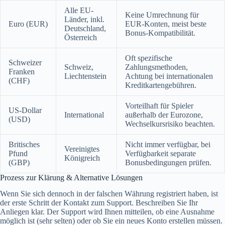
Alle EU-
Keine Umrechnung für
Länder, inkl.
Euro (EUR)
EUR-Konten, meist beste
Deutschland,
Bonus-Kompatibilität.
Österreich
Oft spezifische
Schweizer
Schweiz,
Zahlungsmethoden,
Franken
Liechtenstein
Achtung bei internationalen
(CHF)
Kreditkartengebühren.
Vorteilhaft für Spieler
US-Dollar
International
außerhalb der Eurozone,
(USD)
Wechselkursrisiko beachten.
Britisches
Nicht immer verfügbar, bei
Vereinigtes
Pfund
Verfügbarkeit separate
Königreich
(GBP)
Bonusbedingungen prüfen.
Prozess zur Klärung & Alternative Lösungen
Wenn Sie sich dennoch in der falschen Währung registriert haben, ist
der erste Schritt der Kontakt zum Support. Beschreiben Sie Ihr
Anliegen klar. Der Support wird Ihnen mitteilen, ob eine Ausnahme
möglich ist (sehr selten) oder ob Sie ein neues Konto erstellen müssen.