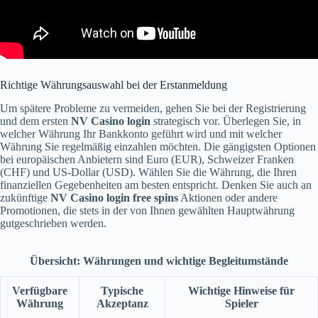
Richtige Währungsauswahl bei der Erstanmeldung
Um spätere Probleme zu vermeiden, gehen Sie bei der Registrierung
und dem ersten
NV Casino login
strategisch vor. Überlegen Sie, in
welcher Währung Ihr Bankkonto geführt wird und mit welcher
Währung Sie regelmäßig einzahlen möchten. Die gängigsten Optionen
bei europäischen Anbietern sind Euro (EUR), Schweizer Franken
(CHF) und US-Dollar (USD). Wählen Sie die Währung, die Ihren
finanziellen Gegebenheiten am besten entspricht. Denken Sie auch an
zukünftige
NV Casino login free spins
Aktionen oder andere
Promotionen, die stets in der von Ihnen gewählten Hauptwährung
gutgeschrieben werden.
Übersicht: Währungen und wichtige Begleitumstände
Verfügbare
Typische
Wichtige Hinweise für
Währung
Akzeptanz
Spieler