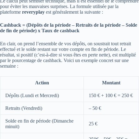
Le calcul peut sembler technique, mais il est essentiel de le comprendre
pour éviter les mauvaises surprises. La formule utilisée par la
plateforme
reveryplay
est généralement la suivante :
Cashback = (Dépôts de la période – Retraits de la période – Solde
de fin de période) x Taux de cashback
En clair, on prend l’ensemble de vos dépôts, on soustrait tout retrait
effectué et le solde restant sur votre compte en fin de période. Le
résultat, si positif (c’est-à-dire si vous êtes en perte nette), est multiplié
par le pourcentage de cashback. Voici un exemple concret sur une
semaine :
Action
Montant
Dépôts (Lundi et Mercredi)
150 € + 100 € = 250 €
Retraits (Vendredi)
– 50 €
Solde en fin de période (Dimanche
25 €
minuit)