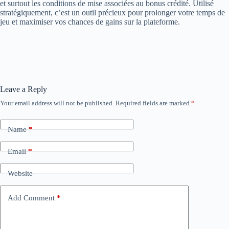
et surtout les conditions de mise associées au bonus crédité. Utilisé
stratégiquement, c’est un outil précieux pour prolonger votre temps de
jeu et maximiser vos chances de gains sur la plateforme.
Leave a Reply
Your email address will not be published.
Required fields are marked
*
Name
*
Email
*
Website
Add Comment
*