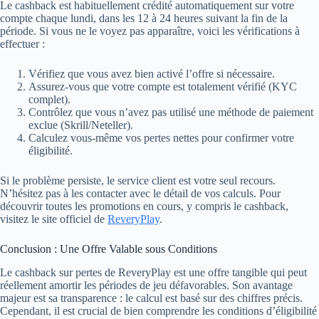
Le cashback est habituellement crédité automatiquement sur votre
compte chaque lundi, dans les 12 à 24 heures suivant la fin de la
période. Si vous ne le voyez pas apparaître, voici les vérifications à
effectuer :
Vérifiez que vous avez bien activé l’offre si nécessaire.
Assurez-vous que votre compte est totalement vérifié (KYC
complet).
Contrôlez que vous n’avez pas utilisé une méthode de paiement
exclue (Skrill/Neteller).
Calculez vous-même vos pertes nettes pour confirmer votre
éligibilité.
Si le problème persiste, le service client est votre seul recours.
N’hésitez pas à les contacter avec le détail de vos calculs. Pour
découvrir toutes les promotions en cours, y compris le cashback,
visitez le site officiel de
ReveryPlay
.
Conclusion : Une Offre Valable sous Conditions
Le cashback sur pertes de ReveryPlay est une offre tangible qui peut
réellement amortir les périodes de jeu défavorables. Son avantage
majeur est sa transparence : le calcul est basé sur des chiffres précis.
Cependant, il est crucial de bien comprendre les conditions d’éligibilité