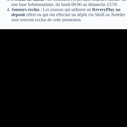
une base hebdomadaire, du lundi 00:00 au dimanche 23:59.
Joueurs exclus
: Les joueurs qui utilisent un
ReveryPlay no
deposit
offert ou qui ont effectué un dépôt via Skrill ou Neteller
sont souvent exclus de cette promotion.