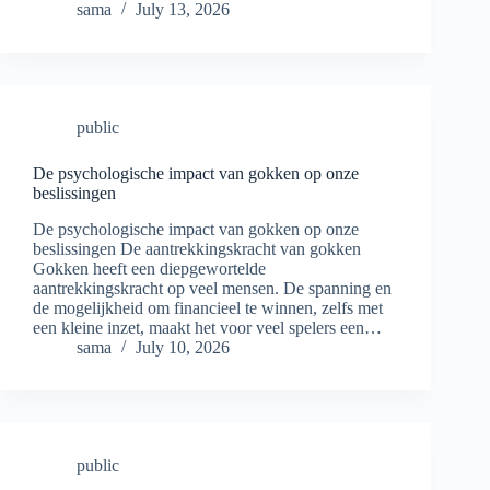
sama
July 13, 2026
public
De psychologische impact van gokken op onze
beslissingen
De psychologische impact van gokken op onze
beslissingen De aantrekkingskracht van gokken
Gokken heeft een diepgewortelde
aantrekkingskracht op veel mensen. De spanning en
de mogelijkheid om financieel te winnen, zelfs met
een kleine inzet, maakt het voor veel spelers een…
sama
July 10, 2026
public