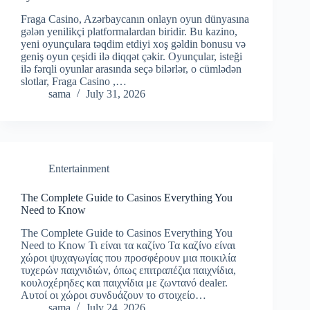
Fraga Casino, Azərbaycanın onlayn oyun dünyasına
gələn yenilikçi platformalardan biridir. Bu kazino,
yeni oyunçulara təqdim etdiyi xoş gəldin bonusu və
geniş oyun çeşidi ilə diqqət çəkir. Oyunçular, isteği
ilə fərqli oyunlar arasında seçə bilərlər, o cümlədən
slotlar, Fraga Casino ,…
sama
July 31, 2026
Entertainment
The Complete Guide to Casinos Everything You
Need to Know
The Complete Guide to Casinos Everything You
Need to Know Τι είναι τα καζίνο Τα καζίνο είναι
χώροι ψυχαγωγίας που προσφέρουν μια ποικιλία
τυχερών παιχνιδιών, όπως επιτραπέζια παιχνίδια,
κουλοχέρηδες και παιχνίδια με ζωντανό dealer.
Αυτοί οι χώροι συνδυάζουν το στοιχείο…
sama
July 24, 2026