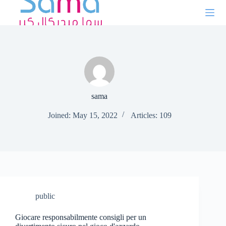
Skip
to
content
sama
Joined: May 15, 2022
Articles: 109
public
Giocare responsabilmente consigli per un