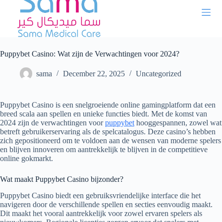
Skip
to
content
Puppybet Casino: Wat zijn de Verwachtingen voor 2024?
sama
December 22, 2025
Uncategorized
Puppybet Casino is een snelgroeiende online gamingplatform dat een
breed scala aan spellen en unieke functies biedt. Met de komst van
2024 zijn de verwachtingen voor
puppybet
hooggespannen, zowel wat
betreft gebruikerservaring als de spelcatalogus. Deze casino’s hebben
zich gepositioneerd om te voldoen aan de wensen van moderne spelers
en blijven innoveren om aantrekkelijk te blijven in de competitieve
online gokmarkt.
Wat maakt Puppybet Casino bijzonder?
Puppybet Casino biedt een gebruiksvriendelijke interface die het
navigeren door de verschillende spellen en secties eenvoudig maakt.
Dit maakt het vooral aantrekkelijk voor zowel ervaren spelers als