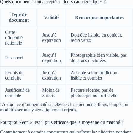
Quels documents sont acceptés et leurs caractéristiques ?
Type de
Validité
Remarques importantes
document
Carte
Jusqu’à
Doit être lisible, en couleur,
d’identité
expiration
recto verso
nationale
Jusqu’à
Photographie bien visible, pas
Passeport
expiration
de pages déchirées
Permis de
Jusqu’à
Accepté selon juridiction,
conduire
expiration
lisible et complet
Justificatif de
Moins de
Facture récente, pas de
domicile
3 mois
photocopie non officielle
L’exigence d’authenticité est élevée : les documents flous, coupés ou
modifiés seront systématiquement rejetés.
Pourquoi Neon54 est-il plus efficace que la moyenne du marché ?
Contrairement à certains concurrents qui traînent la validation pendant