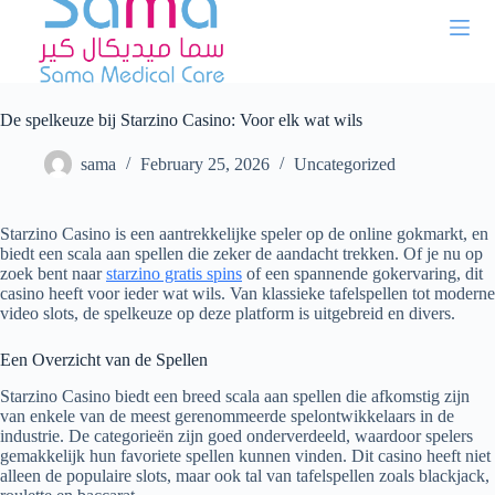
Skip
to
content
De spelkeuze bij Starzino Casino: Voor elk wat wils
sama
February 25, 2026
Uncategorized
Starzino Casino is een aantrekkelijke speler op de online gokmarkt, en
biedt een scala aan spellen die zeker de aandacht trekken. Of je nu op
zoek bent naar
starzino gratis spins
of een spannende gokervaring, dit
casino heeft voor ieder wat wils. Van klassieke tafelspellen tot moderne
video slots, de spelkeuze op deze platform is uitgebreid en divers.
Een Overzicht van de Spellen
Starzino Casino biedt een breed scala aan spellen die afkomstig zijn
van enkele van de meest gerenommeerde spelontwikkelaars in de
industrie. De categorieën zijn goed onderverdeeld, waardoor spelers
gemakkelijk hun favoriete spellen kunnen vinden. Dit casino heeft niet
alleen de populaire slots, maar ook tal van tafelspellen zoals blackjack,